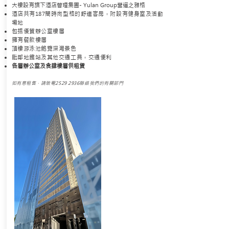
大樓設有旗下酒店管理集團- Yulan Group營運
之
雅格
酒店共有187間時尚型格的舒適客房，附設有健身室及活動
場地
包括優質辦公室樓層
擁有餐飲樓層
頂樓游泳池飽覽深灣景色
毗鄰地鐵站及其他交通工具，交通便利
各層辦公室及食肆樓層供租賃
如有意租售，請致電2529 2936聯絡我們的有關部門