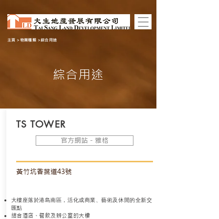
主頁
>
物業種類
>綜合用途
綜合用途
TS TOWER
官方網站 - 雅格
黃竹坑香葉道43號
​大樓座落於港島南區，活化成商業、藝術及休閒的全新交
匯點
結合酒店、餐飲及辨公室的大樓