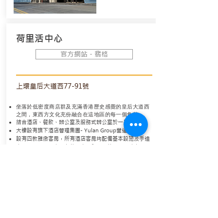
荷里活中心
官方網站 - 翡格
上環皇后大道西77-91號
坐落於低密度商店群及充滿香港歷史感覺的皇后大道西
之間，東西方文化充份融合在這地區的每一個角落
結合酒店、餐飲、辨公室及服務式辨公室於一身
大樓設有旗下酒店管理集團- Yulan Group營運
之
翡格
設有四款雅緻客房，所有酒店客房均配備基本設施及手造
家具；另外也是寵物友善酒店，與主人共享舒適時光。
毗鄰地鐵站及其他交通工具，交通便利
各層辦公室及商店供銷售及租賃
如有意租售，請致電2529 2936聯絡我們的有關部門