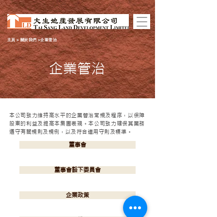
主頁
>
關於我們
>企業管治
企業管治
本公司致力維持高水平的企業管治常規及程序，以保障
股東的利益及提高本集團表現。本公司致力確保其業務
遵守有關規則及規例，以及符合適用守則及標準。
董事會
董事會豁下委員會
企業政策