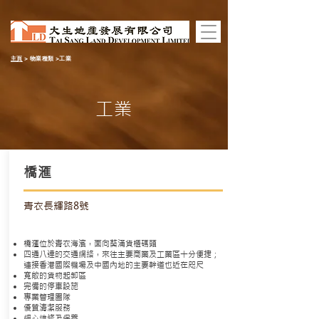
主頁
>
物業種類
>工業
工業
橋滙
青衣長輝路8號
橋滙位於青衣海濱，面向葵涌貨櫃碼頭
四通八達的交通網絡，來往主要商業及工業區十分便捷；
連接香港國際機場及中
國
內地的主要幹道也近在咫尺
寬敞的貨物起卸區
完備的停車設施
專業管理團隊
優質清潔服務
細心維修及保養