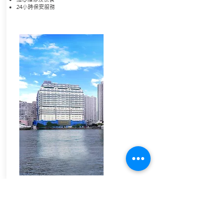
24小時保安服務
其他
振發工廠大廈
新蒲崗七寶街3號