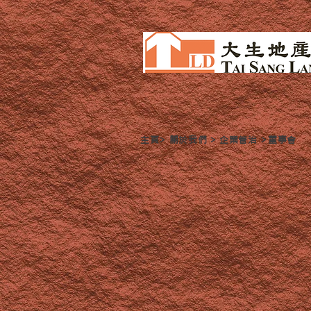
主頁>
關於我們
>
企業管治
>董事會